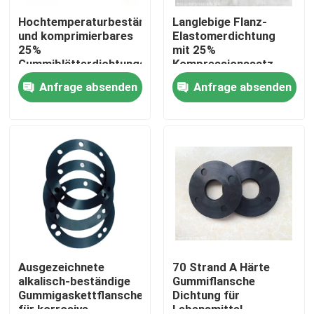
Hochtemperaturbeständiges
Langlebige Flanz-
und komprimierbares
Elastomerdichtung
25%
mit 25%
Gummiblätterdichtungsset
Kompressionssatz
für Industrie
und ausgezeichneter
Anfrage absenden
Anfrage absenden
Alkalibeständigkeit
Zu Hause
Produkte
Ausgezeichnete
70 Strand A Härte
alkalisch-beständige
Gummiflansche
Gummigaskettflansche
Dichtung für
für korrosive
Lebensmittel
Über uns