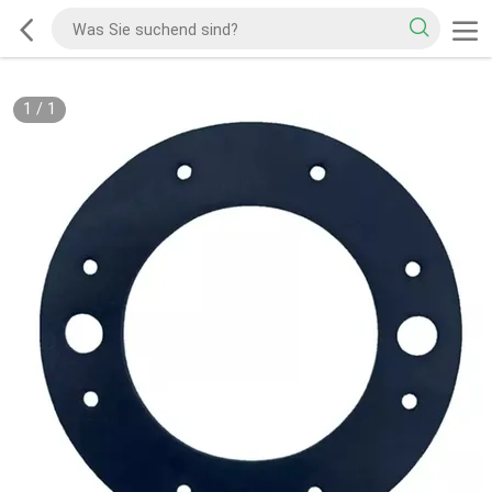
1
/
1