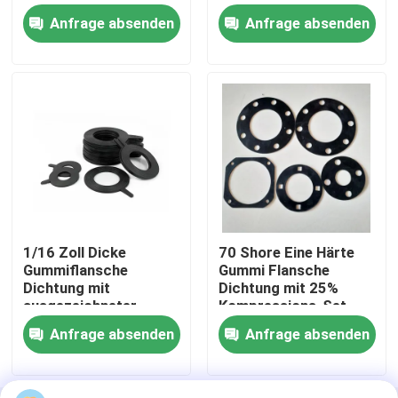
Umgebungen in der
Umgebung 1/16 Zoll
Anfrage absenden
Anfrage absenden
chemischen
Dicke
Verarbeitung
Werksbesichtigung
Qualitätskontrolle
Neuigkeiten
Rechtssachen
1/16 Zoll Dicke
70 Shore Eine Härte
Gummiflansche
Gummi Flansche
Bitte um ein Angebot
Dichtung mit
Dichtung mit 25%
ausgezeichneter
Kompressions-Set
chemischer
und verschiedene
Gummimembrandichtungen
Anfrage absenden
Anfrage absenden
Beständigkeit und
Größen
Flansche
Ventil-Gummimembran