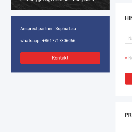
ununterbrochenen Betriebs unserer
ununte
Hafenkrane, Bagger-Antriebssysteme
Hafenk
HI
und LNG-Träger-Ausrüstung.
und LN
Ansprechpartner :
Sophia Lau
whatsapp :
+8617717306066
Kontakt
PR