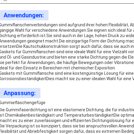
Anwendungen:
Gummiflanschenverbindungen sind aufgrund ihrer hohen Flexibilität, A
gängige Wahl für verschiedene Anwendungen.Sie eignen sich ideal für
Dichtung erforderlich ist.Sie sind auch in der Lage, hohen Druck zu wide
Anwendungen geeignet macht.Die einzigartige Form der Dichtung macht
ersetzenDie Kautschukkonstruktion sorgt auch dafür, dass sie auch i
Gaskets für Gummiflanschen sind eine ideale Wahl für eine Vielzahl vo
und Öl- und Gasindustrie.und bieten eine starke Dichtung gegen die El
sie perfekt für Anwendungen, die häufige Bewegungen oder Vibratione
ideal für den Einsatz in Bereichen mit chemischer Exposition.
Gaskets mit Gummiflansche sind eine kostengünstige Lösung für eine 
KorrosionsbeständigkeitDies macht sie zu einer idealen Wahl für eine 
Anpassung:
Gummiefläschengefüge
Die Gummifaserdichtung ist eine elastomere Dichtung, die für indust
ist.Chemikalienbeständigkeit und TemperaturbeständigkeitDie optim
macht es zu einer zuverlässigen und effizienten Dichtungslösung für e
Die Verpackung ist so konzipiert, dass sie bei anspruchsvollen Anwen
Flexibilität und Abriebfestigkeit sorgen dafür, dass es extremen Bedi