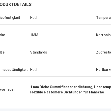
ODUKTDETAILS
iebfestigkeit
Hoch
Tempera
rke
1MM
Korrosio
öße
Standards
Zugfesti
mebeständigkeit
Hoch
Haltbark
Linda.M
1 mm Dicke Gummiflanschendichtung
,
Hochtemp
vorheben
Flexible elastomere Dichtungen für Flansche
er Zusammenarbeit mit Hongum im
020 haben ihre Schiffs- und
rie-Schockdämpfer fehlerfreie
ng gezeigt.Gewährleistung eines