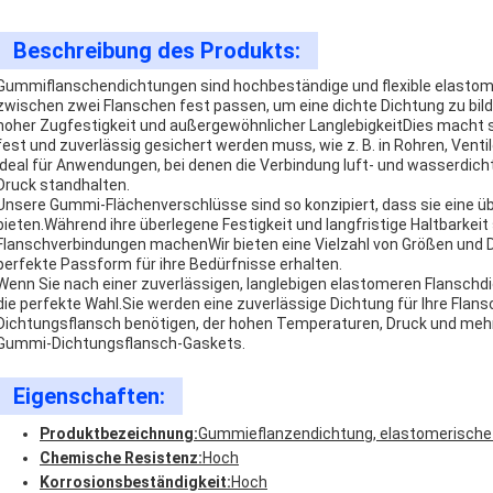
Beschreibung des Produkts:
Gummiflanschendichtungen sind hochbeständige und flexible elastomer
zwischen zwei Flanschen fest passen, um eine dichte Dichtung zu b
hoher Zugfestigkeit und außergewöhnlicher LanglebigkeitDies macht s
fest und zuverlässig gesichert werden muss, wie z. B. in Rohren, Ve
ideal für Anwendungen, bei denen die Verbindung luft- und wasserdic
Druck standhalten.
Unsere Gummi-Flächenverschlüsse sind so konzipiert, dass sie eine ü
bieten.Während ihre überlegene Festigkeit und langfristige Haltbarkeit 
Flanschverbindungen machenWir bieten eine Vielzahl von Größen und D
perfekte Passform für ihre Bedürfnisse erhalten.
Wenn Sie nach einer zuverlässigen, langlebigen elastomeren Flansch
die perfekte Wahl.Sie werden eine zuverlässige Dichtung für Ihre Fla
Dichtungsflansch benötigen, der hohen Temperaturen, Druck und mehr 
Gummi-Dichtungsflansch-Gaskets.
Eigenschaften:
Produktbezeichnung:
Gummieflanzendichtung, elastomerische
Chemische Resistenz:
Hoch
Korrosionsbeständigkeit:
Hoch