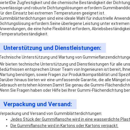
bietetDie Zugfestigkeit und die chemische Beständigkeit der Dichtung
zuverlässige und robuste Dichtungslösungen erfordern.Gummibanddic
für den Einsatz bei extremen Temperaturen geeignet ist.
Gummiblätterdichtungen sind eine ideale Wahl für industrielle Anwend
Dichtungslösung erfordern.Seine überlegene Leistung unter extremen
Anwendungen, die eine hohe Flexibilität erfordern, Abriebsbeständigke
Temperaturbeständigkeit.
Unterstützung und Dienstleistungen:
Technische Unterstützung und Wartung von Gummieflanzendichtung
Wir bieten technische Unterstützung und Dienstleistungen für alle uns
Bedürfnissen entsprechen.Unser Team von Ingenieuren ist bereit, Ihnen j
Wartung benötigen, sowie Fragen zur Produktkompatibilität und Spezi
Darüber hinaus bieten wir eine umfassende Garantie, die alle Mängel 
Gebrauch entstehen können.Damit Sie genau die Gummi-Flächendicht
Wenn Sie Fragen haben oder Hilfe bei Ihrer Gummi-Flächendichtung benö
Verpackung und Versand:
Verpackung und Versand von Gummiblätterdichtungen:
Jedes Stück der Gummiflansche wird in eine wasserdichte Plasti
Die Gummiflansche wird in Kartons oder Kartons verpackt.