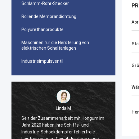
Schlamm-Rohr-Stecker
PR
Rollende Membrandichtung
Abr
Polyurethanprodukte
Maschinen für die Herstellung von
Stä
elektrischen Schaltanlagen
Industrieimpulsventil
Gr
Wär
Linda.M
Her
m
Seit der Zusammenarbeit mit Hongum im
Seit d
Jahr 2020 haben ihre Schiffs- und
Jahr 2
Industrie-Schockdämpfer fehlerfreie
Indust
Leistung gezeigt.Gewährleistung eines
Leistu