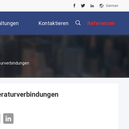
German
altungen
Kontaktieren
Referenzen
Sie Uns
turverbindungen
raturverbindungen