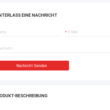
rbrochenen Betriebs unserer
rane, Bagger-Antriebssysteme
NTERLASS EINE NACHRICHT
G-Träger-Ausrüstung.
Nachricht Senden
ODUKT-BESCHREIBUNG