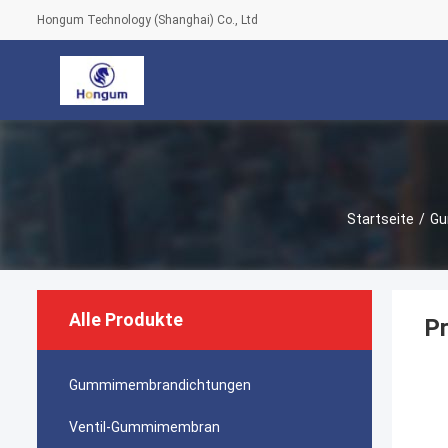
Hongum Technology (Shanghai) Co., Ltd
Startseite
/
Gu
Alle Produkte
P
Gummimembrandichtungen
Ventil-Gummimembran