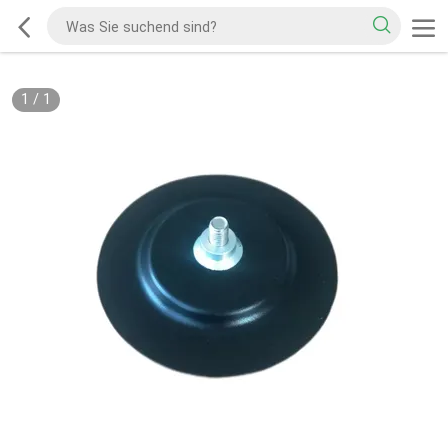
1
/
1