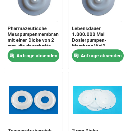
Pharmazeutische
Lebensdauer
Messpumpenmembran
1.000.000 Mal
mit einer Dicke von 2
Dosierpumpen-
mm, die dauerhafte
Membran Weiß
und präzise Lösungen
Wartungsarm
Anfrage absenden
Anfrage absenden
für chemische
Langlebiges Ersatzteil
Messungen bietet
für industrielle
Anwendungen
Zu Hause
Produkte
Über uns
Temperaturbereich
2 mm Dicke