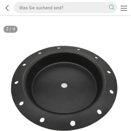
2
/
4