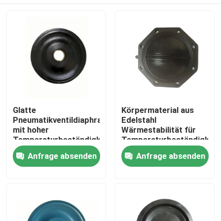
Glatte
Körpermaterial aus
Pneumatikventildiaphragma
Edelstahl
mit hoher
Wärmestabilität für
Temperaturbeständigkeit
Temperaturbeständigkeit
und geringer Leckage
in Luftmedien
Zu Hause
Anfrage absenden
Anfrage absenden
von 0,05%
Produkte
Über uns