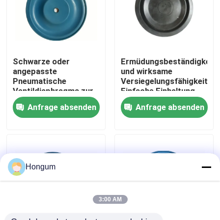
Werksbesichtigung
Qualitätskontrolle
Schwarze oder
Ermüdungsbeständigkeit
angepasste
und wirksame
Pneumatische
Versiegelungsfähigkeit
Neuigkeiten
Ventildiaphragma zur
Einfache Einhaltung
Steuerung von
der Vorschriften
Anfrage absenden
Anfrage absenden
Ventilmedien
Rechtssachen
Bitte um ein Angebot
Hongum
Gummimembrandichtungen
3:00 AM
Ventil-Gummimembran