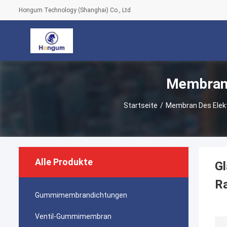
Hongum Technology (Shanghai) Co., Ltd
Membran 
Startseite
/
Membran Des Elek
Alle Produkte
Gl
R
Gummimembrandichtungen
Ventil-Gummimembran