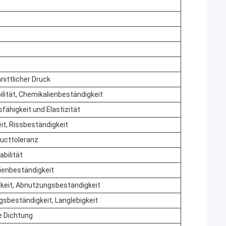
ittlicher Druck
lität, Chemikalienbeständigkeit
fähigkeit und Elastizität
it, Rissbeständigkeit
ucttoleranz
bilität
ienbeständigkeit
gkeit, Abnutzungsbeständigkeit
sbeständigkeit, Langlebigkeit
 Dichtung