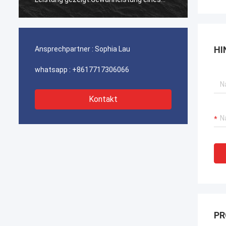
ununterbrochenen Betriebs unserer
ununte
Hafenkrane, Bagger-Antriebssysteme
Hafenk
und LNG-Träger-Ausrüstung.
und LN
HI
Ansprechpartner :
Sophia Lau
whatsapp :
+8617717306066
Kontakt
PR