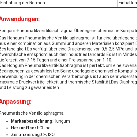
Einhaltung der Normen
Einhaltun
Anwendungen:
Hongum-Pneumatikventildiaphragma: Überlegene chemische Kompatibilit
Das Hongum Pneumatische Ventildiaphragma ist für eine überlegene che
aus einer Kombination aus Gummi und anderen Materialien konzipiert
Beständigkeit.Es verfügt über eine Druckmenge von 0,5-2,5 MPa und is
Zwerchfläche entspricht auch den Industriestandards.Es ist in Mindest
Lieferzeit von 7-15 Tagen und einer Preisspanne von 1-10.
Das Hongum Pneumatikventil-Diaphragma ist perfekt, um eine zuverlä
Bedingungen zu gewährleisten.Seine überlegene chemische Kompatibili
Verwendung in der chemischen VerarbeitungEs ist auch sehr widersta
maximale Druckverträglichkeit und thermische Stabilität.Das Diaphragm
und Leistung zu gewährleisten.
Anpassung:
Pneumatische Ventildiaphragma
Markenbezeichnung:
Hungum
Herkunftsort:
China
Zertifizierung:
CE; ISO