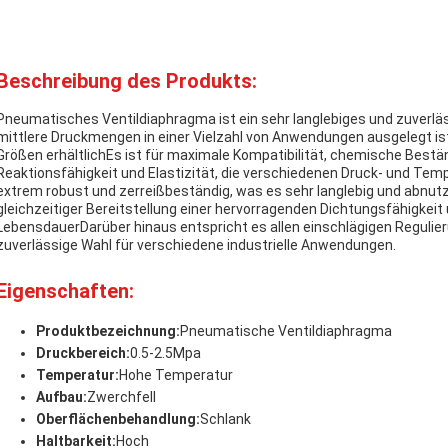
Beschreibung des Produkts:
Pneumatisches Ventildiaphragma ist ein sehr langlebiges und zuverläs
mittlere Druckmengen in einer Vielzahl von Anwendungen ausgelegt ist.
Größen erhältlichEs ist für maximale Kompatibilität, chemische Beständi
Reaktionsfähigkeit und Elastizität, die verschiedenen Druck- und T
extrem robust und zerreißbeständig, was es sehr langlebig und abnu
gleichzeitiger Bereitstellung einer hervorragenden Dichtungsfähigkeit
LebensdauerDarüber hinaus entspricht es allen einschlägigen Regulie
zuverlässige Wahl für verschiedene industrielle Anwendungen.
Eigenschaften:
Produktbezeichnung:
Pneumatische Ventildiaphragma
Druckbereich:
0.5-2.5Mpa
Temperatur:
Hohe Temperatur
Aufbau:
Zwerchfell
Oberflächenbehandlung:
Schlank
Haltbarkeit:
Hoch