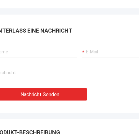
rbrochenen Betriebs unserer
rane, Bagger-Antriebssysteme
G-Träger-Ausrüstung.
NTERLASS EINE NACHRICHT
Nachricht Senden
ODUKT-BESCHREIBUNG