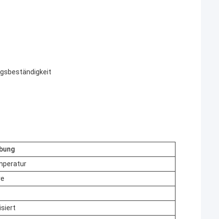
ngsbeständigkeit
bung
mperatur
re
isiert