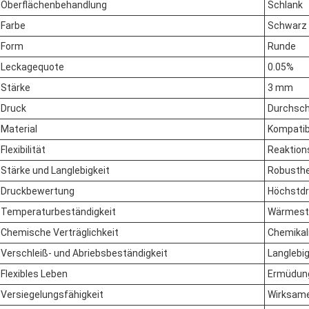
Oberflächenbehandlung
Schlank
Farbe
Schwarz
Form
Runde
Leckagequote
0.05%
Stärke
3 mm
Druck
Durchschn
Material
Kompatibi
Flexibilität
Reaktions
Stärke und Langlebigkeit
Robusthe
Druckbewertung
Höchstdr
Temperaturbeständigkeit
Wärmesta
Chemische Verträglichkeit
Chemikal
Verschleiß- und Abriebsbeständigkeit
Langlebi
Flexibles Leben
Ermüdung
Versiegelungsfähigkeit
Wirksame