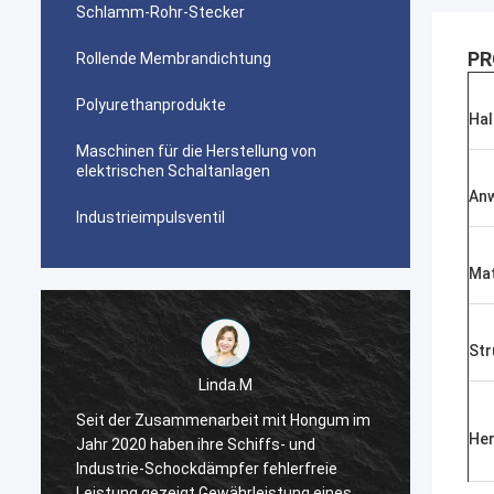
Schlamm-Rohr-Stecker
PR
Rollende Membrandichtung
Polyurethanprodukte
Hal
Maschinen für die Herstellung von
elektrischen Schaltanlagen
An
Industrieimpulsventil
Mat
Str
Linda.M
m
Seit der Zusammenarbeit mit Hongum im
Seit d
He
Jahr 2020 haben ihre Schiffs- und
Jahr 2
Industrie-Schockdämpfer fehlerfreie
Indust
Leistung gezeigt.Gewährleistung eines
Leistu