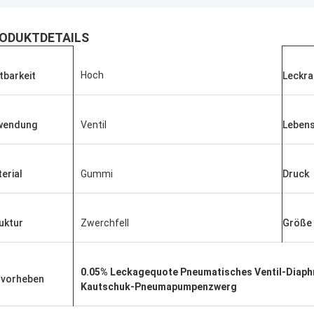
ODUKTDETAILS
Hoch
tbarkeit
Leckra
wendung
Ventil
Leben
erial
Gummi
Druck
uktur
Zwerchfell
Größe
Linda.M
er Zusammenarbeit mit Hongum im
0.05% Leckagequote Pneumatisches Ventil-Diap
rvorheben
020 haben ihre Schiffs- und
Kautschuk-Pneumapumpenzwerg
rie-Schockdämpfer fehlerfreie
ng gezeigt.Gewährleistung eines