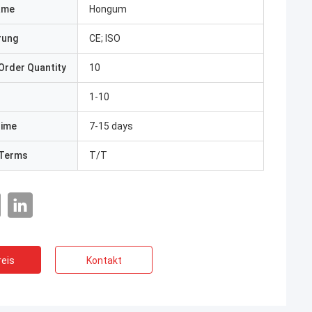
ame
Hongum
erung
CE; ISO
Order Quantity
10
1-10
Time
7-15 days
Terms
T/T
eis
Kontakt