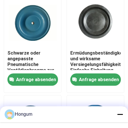
Werksbesichtigung
Qualitätskontrolle
Neuigkeiten
Schwarze oder
Ermüdungsbeständigkeit
angepasste
und wirksame
Pneumatische
Versiegelungsfähigkeit
Ventildiaphragma zur
Einfache Einhaltung
Rechtssachen
Steuerung von
der Vorschriften
Anfrage absenden
Anfrage absenden
Ventilmedien
Bitte um ein Angebot
Gummimembrandichtungen
Hongum
Ventil-Gummimembran