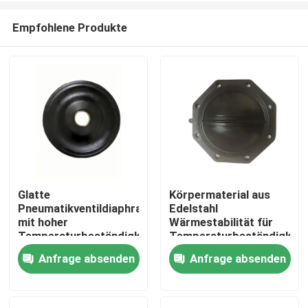
Empfohlene Produkte
Glatte
Körpermaterial aus
Pneumatikventildiaphragma
Edelstahl
Zu Hause
mit hoher
Wärmestabilität für
Temperaturbeständigkeit
Temperaturbeständigkeit
und geringer Leckage
in Luftmedien
Anfrage absenden
Anfrage absenden
Produkte
von 0,05%
Über uns