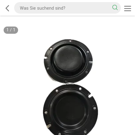
1
/
1