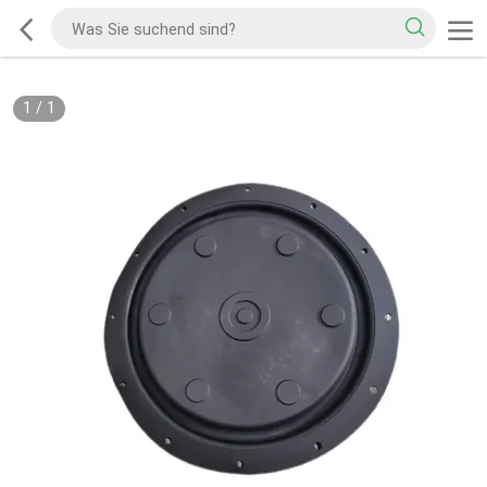
1
/
1