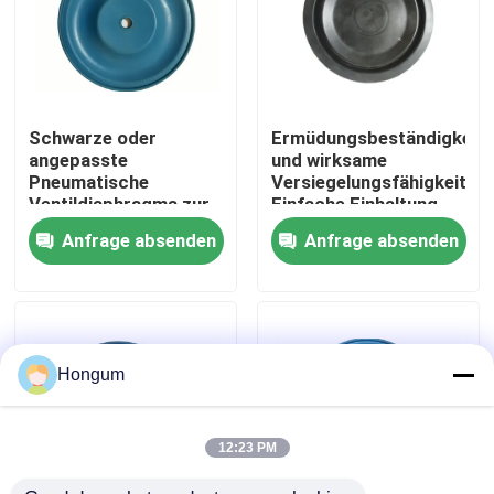
Werksbesichtigung
Qualitätskontrolle
Schwarze oder
Ermüdungsbeständigkeit
angepasste
und wirksame
Pneumatische
Versiegelungsfähigkeit
Neuigkeiten
Ventildiaphragma zur
Einfache Einhaltung
Steuerung von
der Vorschriften
Anfrage absenden
Anfrage absenden
Ventilmedien
Rechtssachen
Bitte um ein Angebot
Hongum
Gummimembrandichtungen
12:23 PM
Ventil-Gummimembran