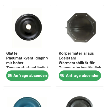
Glatte
Körpermaterial aus
Pneumatikventildiaphragma
Edelstahl
mit hoher
Wärmestabilität für
Temperaturbeständigkeit
Temperaturbeständigkeit
und geringer Leckage
in Luftmedien
Zu Hause
Anfrage absenden
Anfrage absenden
von 0,05%
Produkte
Über uns